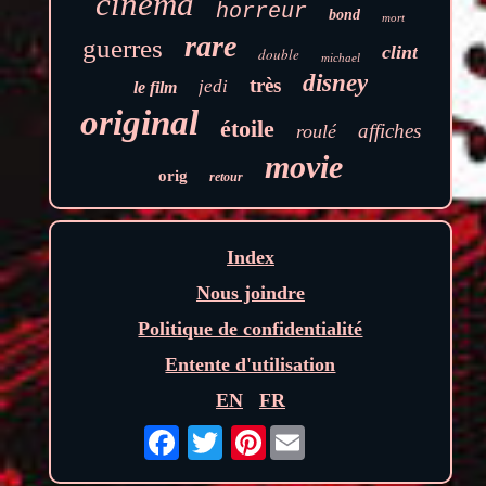
cinéma
horreur
bond
mort
rare
guerres
clint
double
michael
disney
très
jedi
le film
original
étoile
affiches
roulé
movie
orig
retour
Index
Nous joindre
Politique de confidentialité
Entente d'utilisation
EN
FR
Pinterest