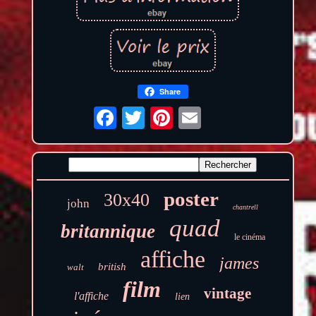
Share
poster
30x40
john
chantrell
quad
britannique
le cinéma
affiche
james
british
walt
film
vintage
l'affiche
lien