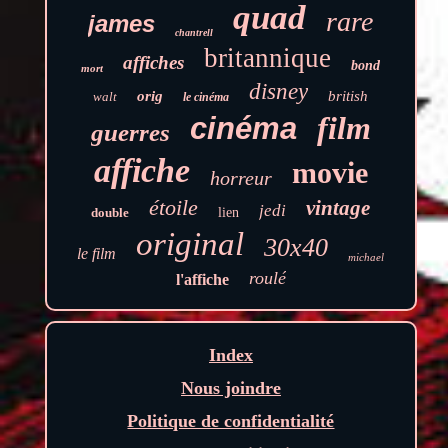
quad
rare
james
chantrell
britannique
affiches
bond
mort
disney
orig
british
walt
le cinéma
film
cinéma
guerres
affiche
movie
horreur
étoile
vintage
jedi
double
lien
original
30x40
le film
michael
roulé
l'affiche
Index
Nous joindre
Politique de confidentialité