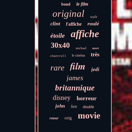
le film
bond
original
walt
clint
roulé
l'affiche
affiche
étoile
30x40
michael
mort
très
le cinéma
chantrell
film
rare
jedi
james
britannique
disney
horreur
john
lien
double
movie
orig
retour