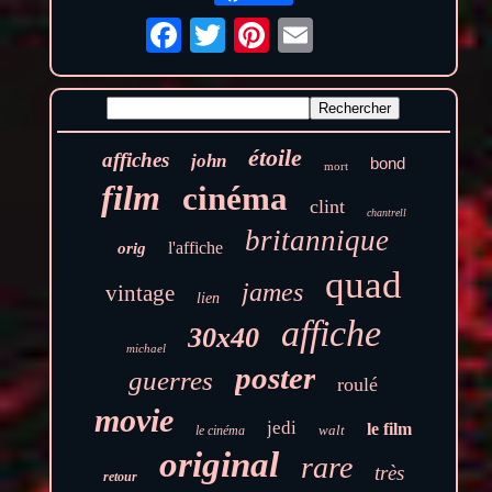
étoile
affiches
john
bond
mort
film
cinéma
clint
chantrell
britannique
l'affiche
orig
quad
james
vintage
lien
affiche
30x40
michael
poster
guerres
roulé
movie
jedi
le film
walt
le cinéma
original
rare
très
retour