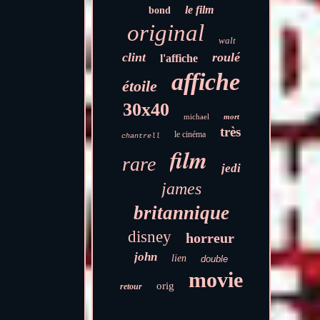
le film
bond
original
walt
clint
roulé
l'affiche
affiche
étoile
30x40
michael
mort
très
le cinéma
chantrell
film
rare
jedi
james
britannique
disney
horreur
john
lien
double
movie
orig
retour