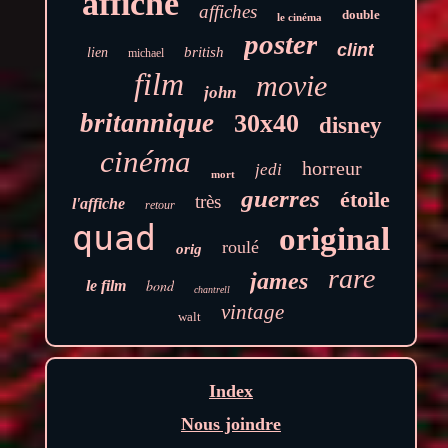
affiche
affiches
double
le cinéma
poster
clint
british
lien
michael
film
movie
john
britannique
30x40
disney
cinéma
horreur
jedi
mort
guerres
étoile
très
l'affiche
retour
quad
original
roulé
orig
rare
james
bond
le film
chantrell
vintage
walt
Index
Nous joindre