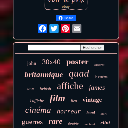
Share
poster
30x40
john
chantrell
quad
britannique
le cinéma
affiche
james
british
walt
film
vintage
l'affiche
lien
cinéma
horreur
bond
mort
rare
guerres
clint
double
michael