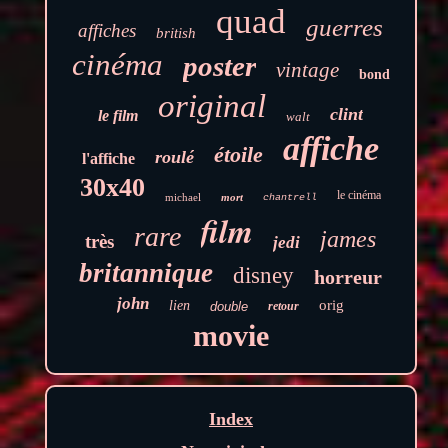
quad
guerres
affiches
british
cinéma
poster
vintage
bond
original
clint
le film
walt
affiche
étoile
roulé
l'affiche
30x40
le cinéma
michael
mort
chantrell
film
rare
james
très
jedi
britannique
disney
horreur
john
orig
lien
double
retour
movie
Index