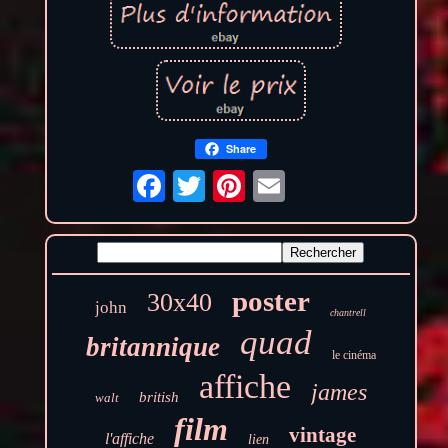
Share
poster
30x40
john
chantrell
quad
britannique
le cinéma
affiche
james
british
walt
film
vintage
l'affiche
lien