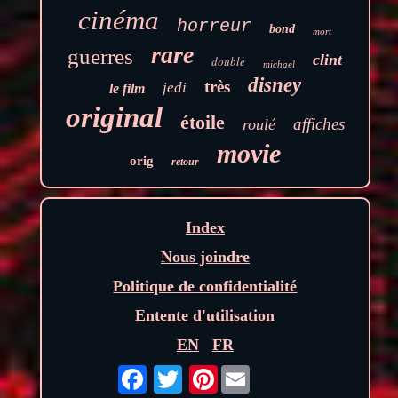
cinéma
horreur
bond
mort
rare
guerres
clint
double
michael
disney
très
jedi
le film
original
étoile
affiches
roulé
movie
orig
retour
Index
Nous joindre
Politique de confidentialité
Entente d'utilisation
EN
FR
Pinterest