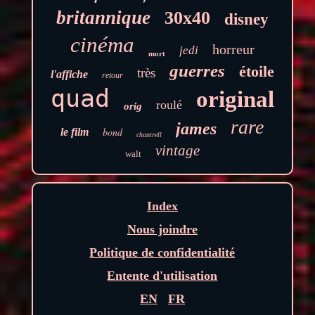
britannique
30x40
disney
cinéma
horreur
jedi
mort
guerres
étoile
très
l'affiche
retour
quad
original
roulé
orig
rare
james
bond
le film
chantrell
vintage
walt
Index
Nous joindre
Politique de confidentialité
Entente d'utilisation
EN
FR