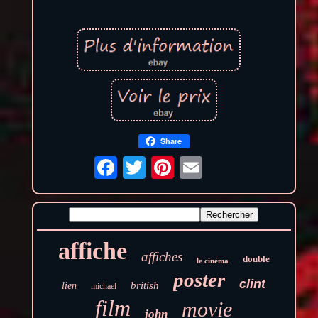
Share
affiche
affiches
double
le cinéma
poster
clint
british
lien
michael
film
movie
john