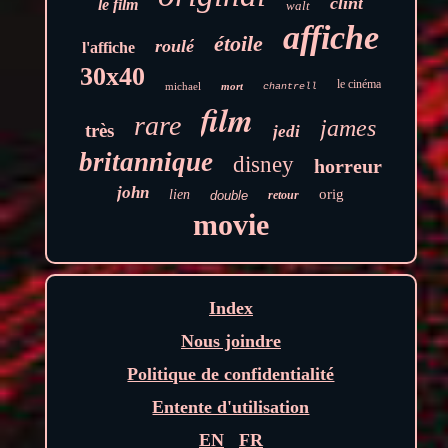
clint
le film
walt
affiche
étoile
roulé
l'affiche
30x40
le cinéma
michael
mort
chantrell
film
rare
james
très
jedi
britannique
disney
horreur
john
orig
lien
double
retour
movie
Index
Nous joindre
Politique de confidentialité
Entente d'utilisation
EN
FR