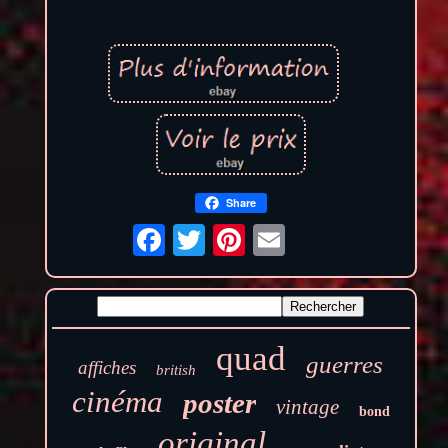
Share
quad
guerres
affiches
british
cinéma
poster
vintage
bond
original