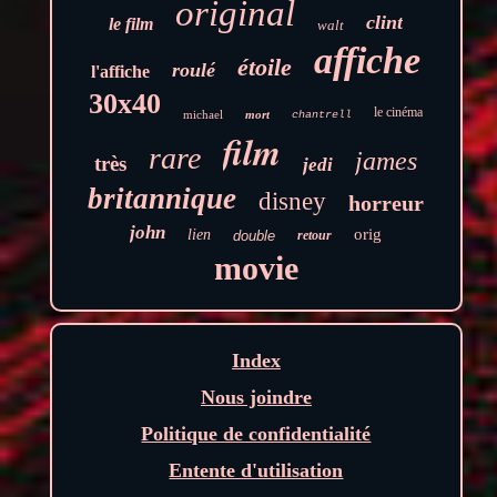
original
clint
le film
walt
affiche
étoile
roulé
l'affiche
30x40
le cinéma
michael
mort
chantrell
film
rare
james
très
jedi
britannique
disney
horreur
john
orig
lien
double
retour
movie
Index
Nous joindre
Politique de confidentialité
Entente d'utilisation