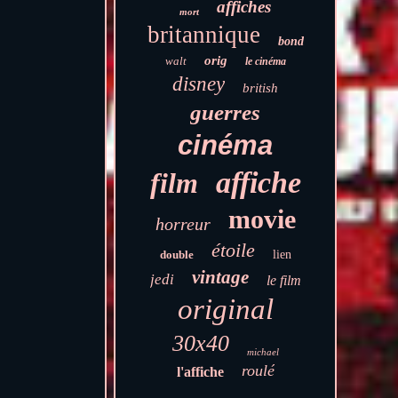
affiches
mort
britannique
bond
orig
walt
le cinéma
disney
british
guerres
cinéma
affiche
film
movie
horreur
étoile
double
lien
vintage
jedi
le film
original
30x40
michael
roulé
l'affiche