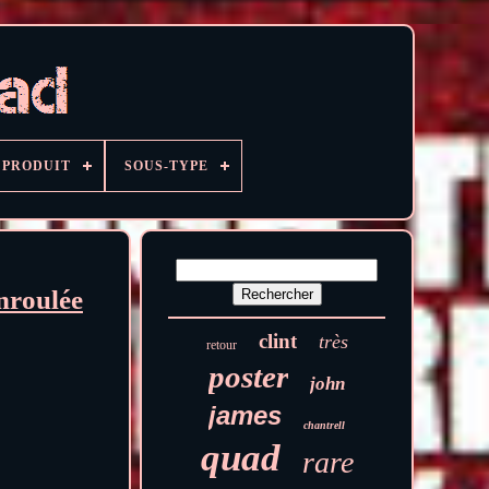
PRODUIT
SOUS-TYPE
nroulée
clint
très
retour
poster
john
james
chantrell
quad
rare