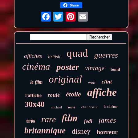
Share
quad
guerres
affiches
british
cinéma
poster
vintage
bond
original
clint
le film
walt
affiche
étoile
roulé
l'affiche
30x40
le cinéma
michael
mort
chantrell
film
rare
james
très
jedi
britannique
disney
horreur