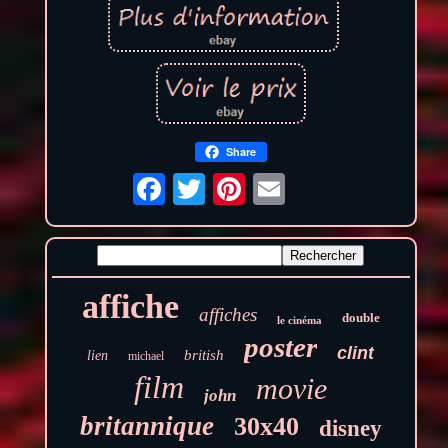
Share
affiche
affiches
double
le cinéma
poster
clint
british
lien
michael
film
movie
john
britannique
30x40
disney