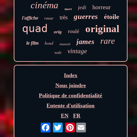
cinéma
horreur
jedi
mort
guerres
étoile
très
l'affiche
retour
quad
original
roulé
orig
rare
james
bond
le film
chantrell
vintage
walt
Index
Nous joindre
Politique de confidentialité
Entente d'utilisation
EN
FR
Pinterest