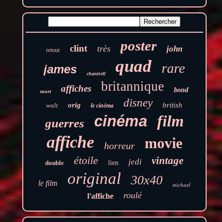
poster
clint
très
john
retour
quad
rare
james
chantrell
britannique
affiches
bond
mort
disney
orig
british
walt
le cinéma
film
cinéma
guerres
affiche
movie
horreur
étoile
vintage
jedi
double
lien
original
30x40
le film
michael
roulé
l'affiche