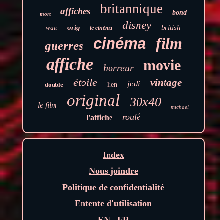
britannique
affiches
bond
mort
disney
orig
british
walt
le cinéma
film
cinéma
guerres
affiche
movie
horreur
étoile
vintage
jedi
double
lien
original
30x40
le film
michael
roulé
l'affiche
Index
Nous joindre
Politique de confidentialité
Entente d'utilisation
EN
FR