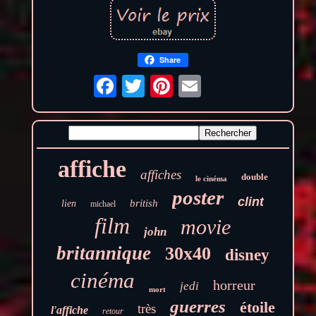
Share
affiche
affiches
double
le cinéma
poster
clint
british
lien
michael
film
movie
john
britannique
30x40
disney
cinéma
horreur
jedi
mort
guerres
étoile
très
l'affiche
retour