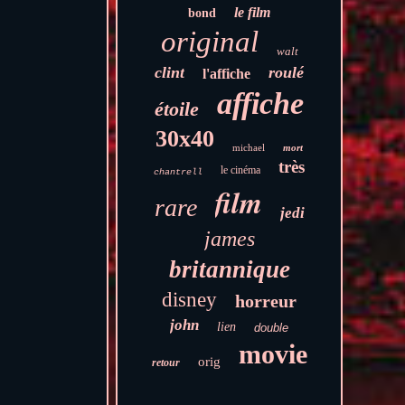
le film
bond
original
walt
clint
roulé
l'affiche
affiche
étoile
30x40
michael
mort
très
le cinéma
chantrell
film
rare
jedi
james
britannique
disney
horreur
john
lien
double
movie
orig
retour