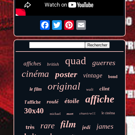
quad
guerres
affiches
british
cinéma
poster
vintage
bond
original
clint
le film
walt
affiche
étoile
roulé
l'affiche
30x40
le cinéma
michael
mort
chantrell
film
rare
james
très
jedi