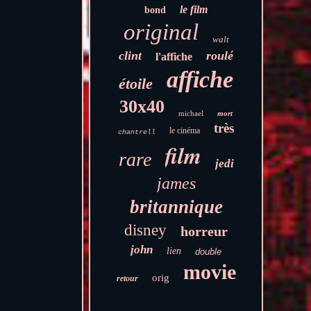
le film
bond
original
walt
clint
roulé
l'affiche
affiche
étoile
30x40
michael
mort
très
le cinéma
chantrell
film
rare
jedi
james
britannique
disney
horreur
john
lien
double
movie
orig
retour