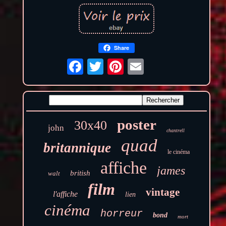
Share
poster
30x40
john
chantrell
quad
britannique
le cinéma
affiche
james
british
walt
film
vintage
l'affiche
lien
cinéma
horreur
bond
mort