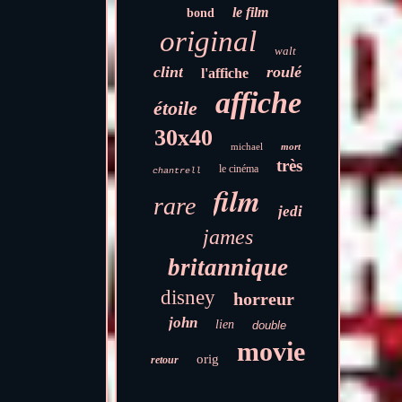
le film
bond
original
walt
clint
roulé
l'affiche
affiche
étoile
30x40
michael
mort
très
le cinéma
chantrell
film
rare
jedi
james
britannique
disney
horreur
john
lien
double
movie
orig
retour