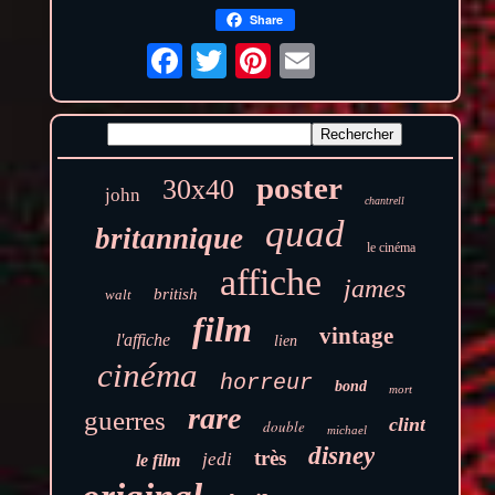
Share
poster
30x40
john
chantrell
quad
britannique
le cinéma
affiche
james
british
walt
film
vintage
l'affiche
lien
cinéma
horreur
bond
mort
rare
guerres
clint
double
michael
disney
très
jedi
le film