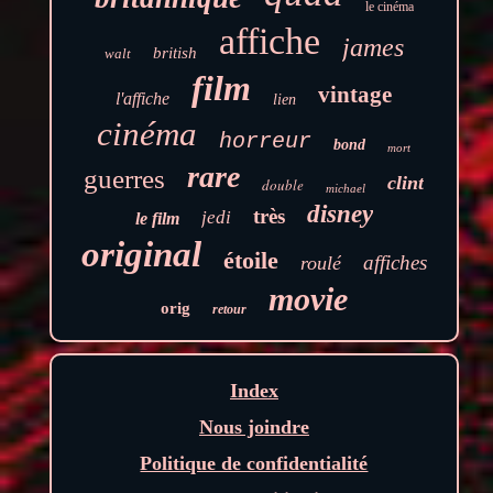
le cinéma
affiche
james
british
walt
film
vintage
l'affiche
lien
cinéma
horreur
bond
mort
rare
guerres
clint
double
michael
disney
très
jedi
le film
original
étoile
affiches
roulé
movie
orig
retour
Index
Nous joindre
Politique de confidentialité